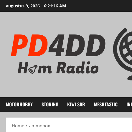
Ga
augustus 9, 2026
6:21:17 AM
naar
de
inhoud
MOTORHOBBY
STORING
KIWI SDR
MESHTASTIC
IN
Home
ammobox