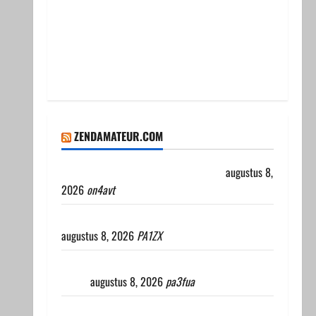
ZENDAMATEUR.COM
Mededelingen • Waar zich wenden?
augustus 8,
2026
on4avt
Zend(ontvang)ers • Welke tranciever?
augustus 8, 2026
PA1ZX
Zend(ontvang)ers • Miniaprx RFstamp 4h
board
augustus 8, 2026
pa3fua
Particuliere (ver)koop (vraag en aanbod) • TE