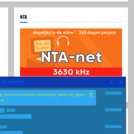
NTA
Z CHATROOM
e service is currently unavailable, please try again 
ter.
LAATSTE REACTIES
pd4dd
op
DIPOLE ANTENNA MILITARY