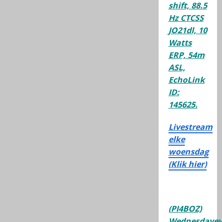
shift, 88.5
Hz CTCSS
JO21dl, 10
Watts
ERP, 54m
ASL,
EchoLink
ID:
145625.
Livestream
elke
woensdag
(Klik hier)
(PI4BOZ)
Wednesdayev