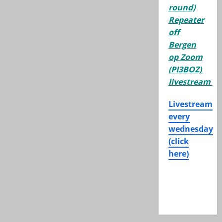
round)
Repeater
off
Bergen
op Zoom
(PI3BOZ)
livestream
Livestream
every
wednesday
(click
here)