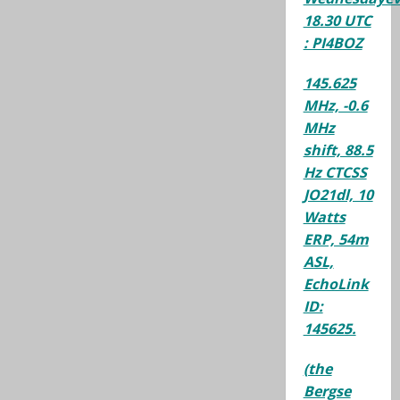
18.30 UTC
: PI4BOZ
145.625
MHz, -0.6
MHz
shift, 88.5
Hz CTCSS
JO21dl, 10
Watts
ERP, 54m
ASL,
EchoLink
ID:
145625.
(the
Bergse