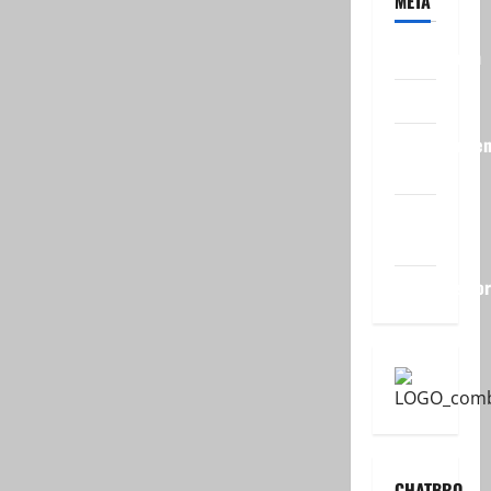
META
Registreren
Login
Vermeldinge
feed
Reacties
feed
WordPress.o
CHATBRO