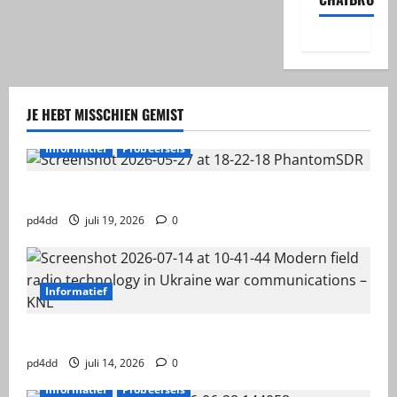
JE HEBT MISSCHIEN GEMIST
Informatief
Probeersels
PhantomSDR +
pd4dd
juli 19, 2026
0
Informatief
HF Military Frequency
pd4dd
juli 14, 2026
0
Informatief
Probeersels