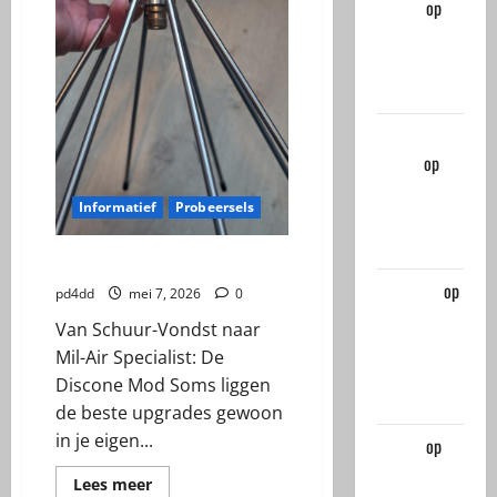
pd4dd
op
DIPOLE
ANTENNA
MILITARY
Anton
Kroes
op
DIPOLE
Informatief
Probeersels
ANTENNA
MILITARY
De Discone Mod
rene oss
op
pd4dd
mei 7, 2026
0
Wist ik niet
Van Schuur-Vondst naar
van de
Mil-Air Specialist: De
Radtel
Discone Mod Soms liggen
880G
de beste upgrades gewoon
in je eigen...
pd4dd
op
The first
Lees
Lees meer