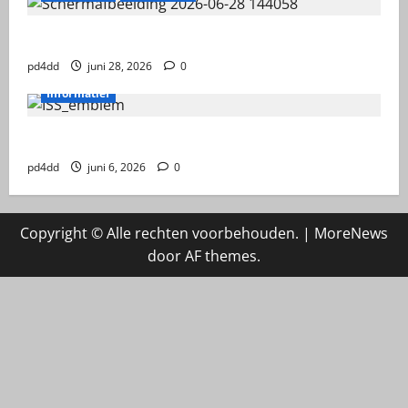
RX-888 MKII
pd4dd
juni 28, 2026
0
Informatief
ruimtestation ISS
pd4dd
juni 6, 2026
0
Copyright © Alle rechten voorbehouden.
|
MoreNews
door AF themes.