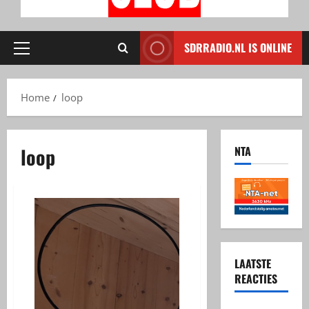
SDRRADIO.NL IS ONLINE
Primair
menu
Home
loop
loop
NTA
LAATSTE
REACTIES