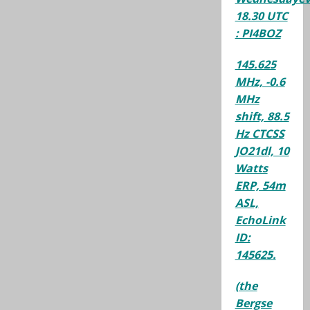
18.30 UTC
: PI4BOZ
145.625
MHz, -0.6
MHz
shift, 88.5
Hz CTCSS
JO21dl, 10
Watts
ERP, 54m
ASL,
EchoLink
ID:
145625.
(the
Bergse