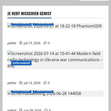
JE HEBT MISSCHIEN GEMIST
Informatief
Probeersels
PhantomSDR +
pd4dd
juli 19, 2026
0
Informatief
HF Military Frequency
pd4dd
juli 14, 2026
0
Informatief
Probeersels
RX-888 MKII
pd4dd
juni 28, 2026
0