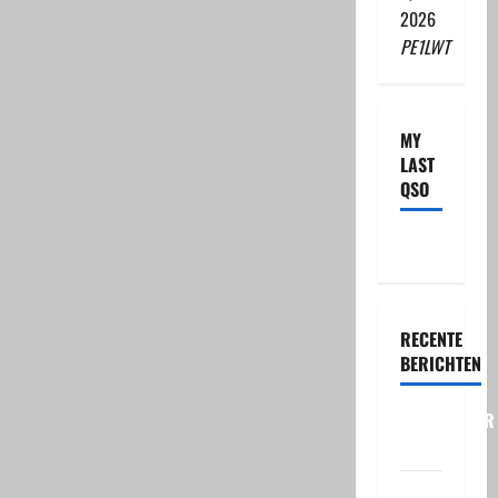
2026
PE1LWT
MY
LAST
QSO
RECENTE
BERICHTEN
PhantomSDR
+
HF