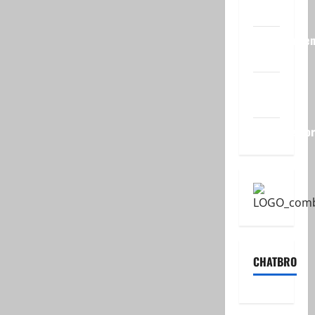
Login
Vermeldinge
feed
Reacties
feed
WordPress.o
CHATBRO