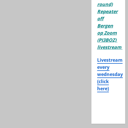
round)
Repeater
off
Bergen
op Zoom
(PI3BOZ)
livestream
Livestream
every
wednesday
(click
here)