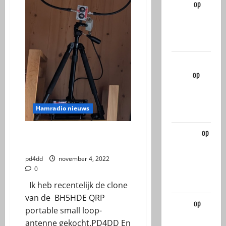
pd4dd
op
DIPOLE
ANTENNA
MILITARY
Anton
Kroes
op
DIPOLE
ANTENNA
Hamradio nieuws
MILITARY
rene oss
op
Aliexpress version vande
Wist ik niet
BH5HDE
van de
pd4dd
november 4, 2022
Radtel
0
880G
Ik heb recentelijk de clone
van de BH5HDE QRP
pd4dd
op
portable small loop-
The first
antenne gekocht.PD4DD En