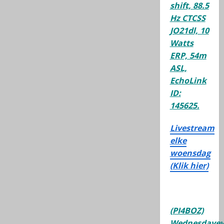
shift, 88.5
Hz CTCSS
JO21dl, 10
Watts
ERP, 54m
ASL,
EchoLink
ID:
145625.
Livestream
elke
woensdag
(Klik hier)
(PI4BOZ)
Wednesdayev